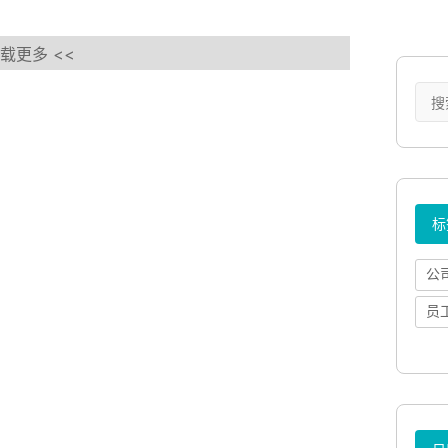
加载更多 <<
标
公
员