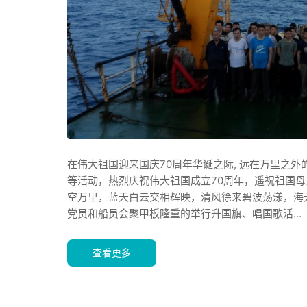
在伟大祖国迎来国庆70周年华诞之际, 远在万里之外
等活动，热烈庆祝伟大祖国成立70周年，遥祝祖国母
空万里，蓝天白云交相辉映，清风徐来碧波荡漾，海天
党员和船员会聚甲板隆重的举行升国旗、唱国歌活…
查看更多