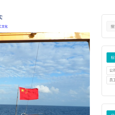
实
工文化
标
公
员