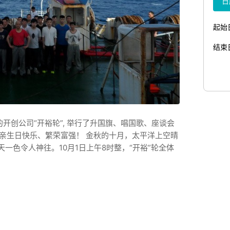
日
起始
结束
的开创公司“开裕轮”, 举行了升国旗、唱国歌、座谈会
亲生日快乐、繁荣富强！ 金秋的十月，太平洋上空晴
一色令人神往。10月1日上午8时整，“开裕”轮全体